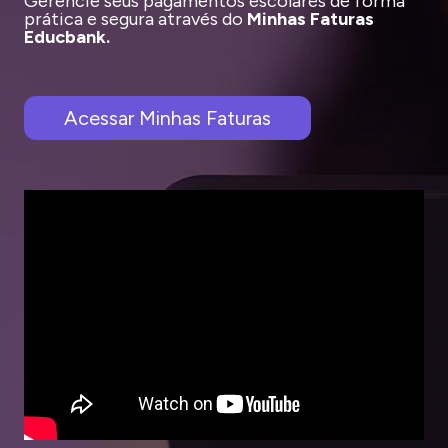
Gerencie seus pagamentos escolares de forma
prática e segura através do
Minhas Faturas
Educbank.
Acessar Minhas Faturas