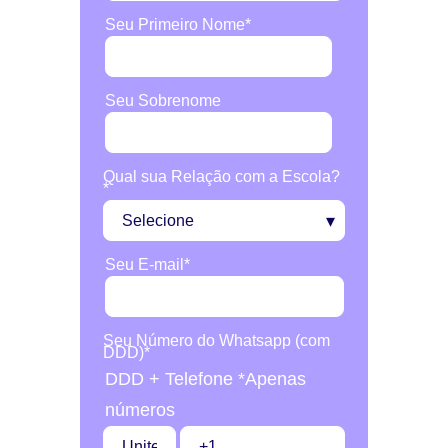
Seu Primeiro Nome
*
Seu Sobrenome
Qual sua Relação com a Escola?
*
Seu E-mail
*
Seu Número do Whatsapp (com
DDD)
*
DDD + Telefone *Apenas
números